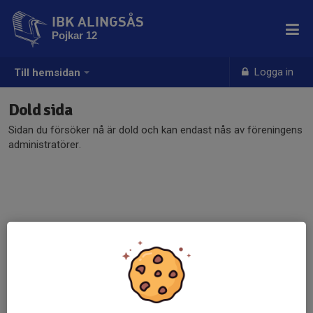
IBK ALINGSÅS
Pojkar 12
Logga in
Till hemsidan
Dold sida
Sidan du försöker nå är dold och kan endast nås av föreningens
administratörer.