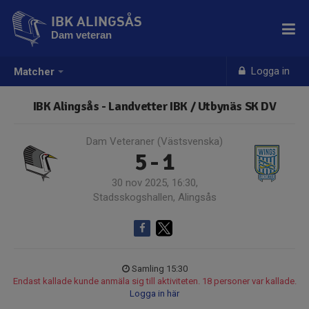
IBK ALINGSÅS
Dam veteran
Logga in
Matcher
IBK Alingsås - Landvetter IBK / Utbynäs SK DV
Dam Veteraner (Västsvenska)
5 - 1
30 nov 2025, 16:30,
Stadsskogshallen, Alingsås
Samling 15:30
Endast kallade kunde anmäla sig till aktiviteten. 18 personer var kallade.
Logga in här