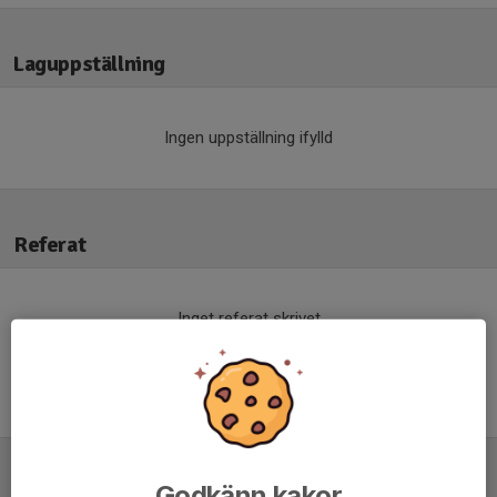
Laguppställning
Ingen uppställning ifylld
Referat
Inget referat skrivet
Godkänn kakor
Tabell