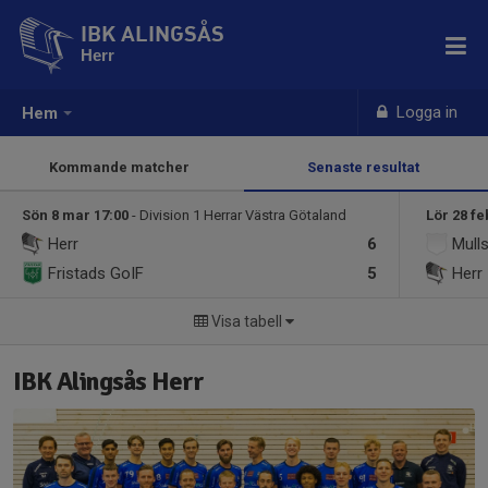
IBK ALINGSÅS
Herr
Logga in
Hem
Kommande matcher
Senaste resultat
Sön 8 mar 17:00
- Division 1 Herrar Västra Götaland
Lör 28 fe
Herr
6
Mulls
Fristads GoIF
5
Herr
Visa tabell
IBK Alingsås Herr