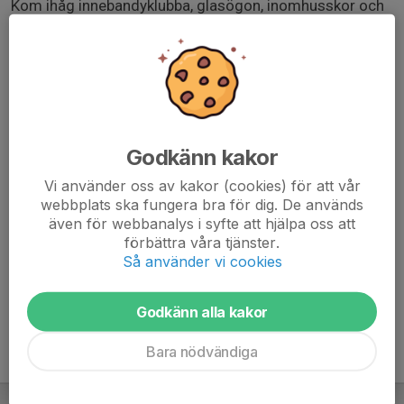
Kom ihåg innebandyklubba, glasögon, inomhusskor och
vattenflaska!
Det går utmärkt att lämna barnen själva på träningen. Se
gärna till att era barn fått i sig något innan träningen då
det inte finns tid till detta under träningstiden. Givetvis
får ni stanna och hjälpa era barn vid ombyte mm innan
träningen.
Godkänn kakor
Vi använder oss av kakor (cookies) för att vår
Kod till ytterdörren = 2016
webbplats ska fungera bra för dig. De används
även för webbanalys i syfte att hjälpa oss att
Mvh Ledarna
förbättra våra tjänster.
Så använder vi cookies
Godkänn alla kakor
Bara nödvändiga