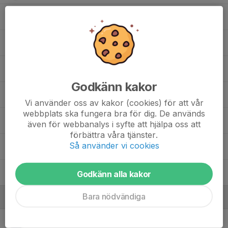
Elton Eliasson
Elvin Eliasson
Gustav Pihlblad
Godkänn kakor
Leon Kjärrman
Vi använder oss av kakor (cookies) för att vår
webbplats ska fungera bra för dig. De används
Melvin Björklund
även för webbanalys i syfte att hjälpa oss att
förbättra våra tjänster.
Så använder vi cookies
Nils Claesson
Oliwer Sagré
Godkänn alla kakor
Bara nödvändiga
Ledare
Andreas Stålhandske
Ledare