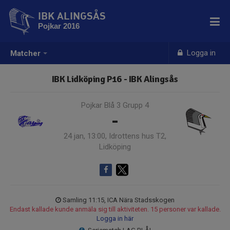
IBK ALINGSÅS
Pojkar 2016
Logga in
Matcher
IBK Lidköping P16 - IBK Alingsås
Pojkar Blå 3 Grupp 4
-
24 jan, 13:00, Idrottens hus T2,
Lidköping
Samling 11:15, ICA Nära Stadsskogen
Endast kallade kunde anmäla sig till aktiviteten. 15 personer var kallade.
Logga in här