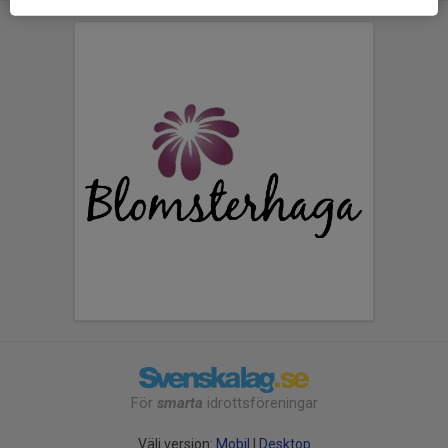
För
smarta
idrottsföreningar
Välj version:
Mobil
|
Desktop