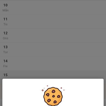
10
Mån
11
Tis
12
Ons
13
Tor
14
Fre
15
Lör
16
Sön
v.34