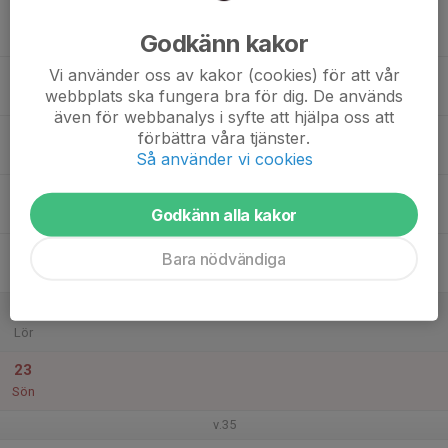
17
Godkänn kakor
Mån
Vi använder oss av kakor (cookies) för att vår
18
webbplats ska fungera bra för dig. De används
Tis
även för webbanalys i syfte att hjälpa oss att
19
förbättra våra tjänster.
Ons
Så använder vi cookies
20
Godkänn alla kakor
Tor
21
Bara nödvändiga
Fre
22
Lör
23
Sön
v.35