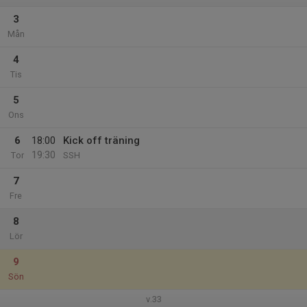
3
Mån
4
Tis
5
Ons
6
18:00
Kick off träning
19:30
Tor
SSH
7
Fre
8
Lör
9
Sön
v.33