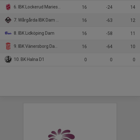
6. IBK Lockerud Mariestad D1
16
-24
14
7. Wårgårda IBK Dam A-lag
16
-63
12
8. IBK Lidköping Dam
16
-58
11
9. IBK Vänersborg Dam A
16
-64
10
10. BK Halna D1
0
0
0