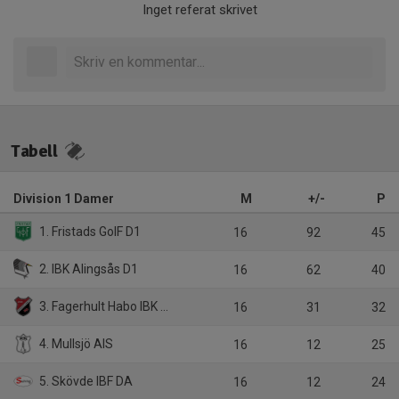
Inget referat skrivet
Tabell
Division 1 Damer
M
+/-
P
1. Fristads GoIF D1
16
92
45
2. IBK Alingsås D1
16
62
40
3. Fagerhult Habo IBK Ungdom Dam
16
31
32
4. Mullsjö AIS
16
12
25
5. Skövde IBF DA
16
12
24