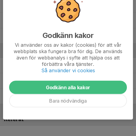
55. Svea Forssell
65. Tilda Stålhammar
Godkänn kakor
12. Vilma Linusson
Vi använder oss av kakor (cookies) för att vår
Ledare
webbplats ska fungera bra för dig. De används
även för webbanalys i syfte att hjälpa oss att
förbättra våra tjänster.
Hugo Jensen
Tränare
Så använder vi cookies
Jack Lorentzon
Tränare
Godkänn alla kakor
Martin Rosén
Tränare
Bara nödvändiga
Referat