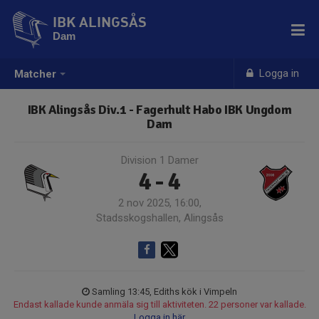
IBK ALINGSÅS
Dam
Logga in
Matcher
IBK Alingsås Div.1 - Fagerhult Habo IBK Ungdom
Dam
Division 1 Damer
4 - 4
2 nov 2025, 16:00,
Stadsskogshallen, Alingsås
Samling 13:45, Ediths kök i Vimpeln
Endast kallade kunde anmäla sig till aktiviteten. 22 personer var kallade.
Logga in här