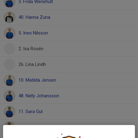
3. Frida Wenehult
40. Hanna Zuna
5. Ines Nilsson
2. Isa Rosén
26. Lina Lindh
10. Matilda Jensen
48. Nelly Johansson
11. Sara Gul
66. Sofia Andersson