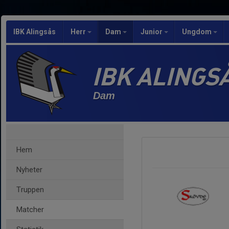
IBK Alingsås
Herr
Dam
Junior
Ungdom
IBK ALINGS
Dam
Hem
Nyheter
Truppen
Matcher