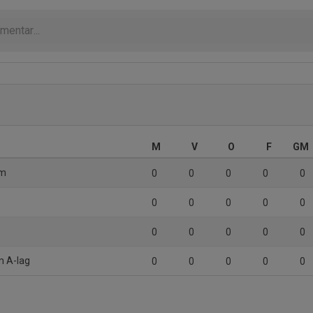
M
V
O
F
GM
am
0
0
0
0
0
0
0
0
0
0
0
0
0
0
0
m A-lag
0
0
0
0
0