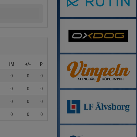
IM
+/-
P
0
0
0
0
0
0
0
0
0
0
0
0