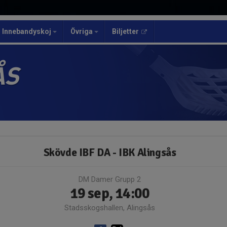
Innebandyskoj
Övriga
Biljetter
ÅS
Skövde IBF DA - IBK Alingsås
DM Damer Grupp 2
19 sep, 14:00
Stadsskogshallen, Alingsås