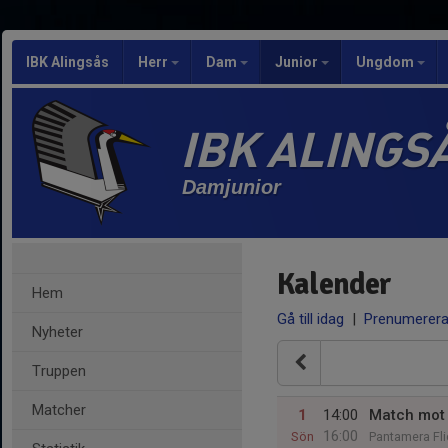
IBK Alingsås
Herr
Dam
Junior
Ungdom
IBK ALINGS
Damjunior
Kalender
Hem
Gå till idag
|
Prenumerer
Nyheter
Truppen
Matcher
1
14:00
Match mot 
16:00
Sön
Pantamera Fli