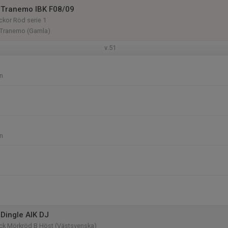
 Tranemo IBK F08/09
ckor Röd serie 1
, Tranemo (Gamla)
v.51
n
n
Dingle AIK DJ
ick Mörkröd B Höst (Västsvenska)