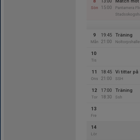
8
13:00
Match mot 
15:00
Sön
Pantamera Fli
Stadsskogsha
9
19:45
Träning
21:00
Mån
Noltorpshalle
10
Tis
11
18:45
Vi tittar p
21:00
Ons
SSH
12
17:00
Träning
18:30
Tor
Ssh
13
Fre
14
Lör