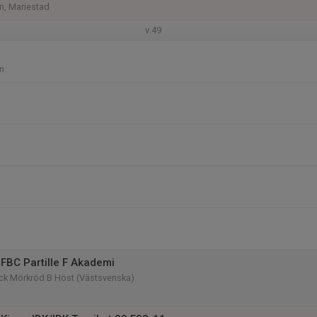
n, Mariestad
v.49
n
FBC Partille F Akademi
ick Mörkröd B Höst (Västsvenska)