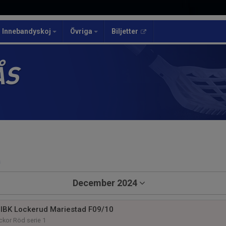
Innebandyskoj
Övriga
Biljetter
ÅS
a
December 2024
IBK Lockerud Mariestad F09/10
ckor Röd serie 1