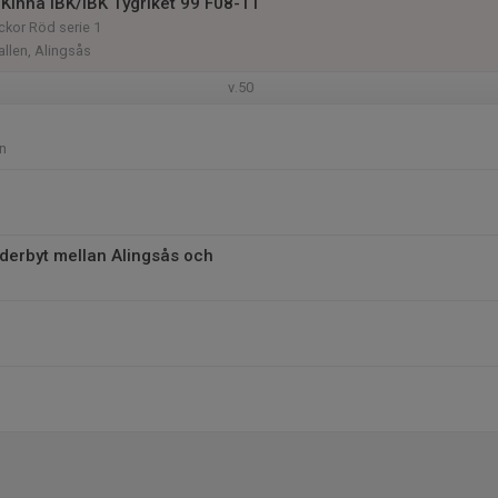
Kinna IBK/IBK Tygriket 99 F08-11
ckor Röd serie 1
llen, Alingsås
v.50
n
å derbyt mellan Alingsås och