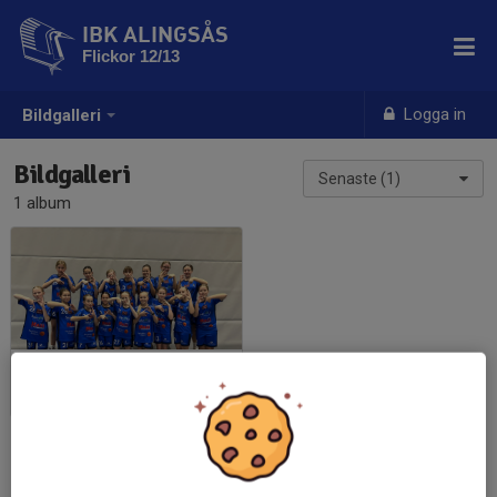
IBK ALINGSÅS
Flickor 12/13
Logga in
Bildgalleri
Bildgalleri
Senaste (1)
1 album
Lagfotografering
2025-10-09
|
2 st