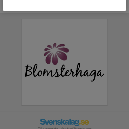
För
smarta
idrottsföreningar