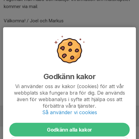
kommer via mail.
Välkomna! / Joel och Markus
Dela nyhet
Kommentarer
Godkänn kakor
Vi använder oss av kakor (cookies) för att vår
webbplats ska fungera bra för dig. De används
Tidigare nyheter
även för webbanalys i syfte att hjälpa oss att
förbättra våra tjänster.
Så använder vi cookies
Vårens innebandy
11 jan 2024
0
Godkänn alla kakor
Information inför jul- och nyår