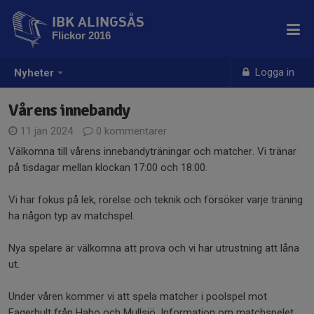
IBK ALINGSÅS
Flickor 2016
Logga in
Nyheter
Vårens innebandy
11 jan 2024
0 kommentarer
Välkomna till vårens innebandyträningar och matcher. Vi tränar
på tisdagar mellan klockan 17:00 och 18:00.
Vi har fokus på lek, rörelse och teknik och försöker varje träning
ha någon typ av matchspel.
Nya spelare är välkomna att prova och vi har utrustning att låna
ut.
Under våren kommer vi att spela matcher i poolspel mot
Fagerhult från Habo och Mullsjö. Information om matchspelet