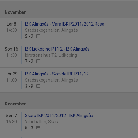
November
Lör 8
IBK Alingsås - Vara IBK P2011/2012 Rosa
14:30
Stadsskogshallen, Alingsås
5
-
2
Sön 16
IBK Lidköping P11 2 - IBK Alingsås
11:30
Idrottens hus T2, Lidköping
7
-
2
Lör 29
IBK Alingsås - Skövde IBF P11/12
11:00
Stadsskogshallen, Alingsås
3
-
9
December
Sön 7
Skara IBK 2011/2012 - IBK Alingsås
15:30
Vilanhallen, Skara
5
-
3