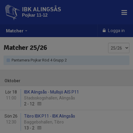
IBK ALINGSÅS
Pojkar 11-12
Logga in
Matcher
Matcher 25/26
Pantamera Pojkar Röd 4 Grupp 2
Oktober
Lör 18
IBK Alingsås - Mullsjö AIS P11
11:00
Stadsskogshallen, Alingsås
2
-
12
Sön 26
Tibro IBK P11 - IBK Alingsås
12:30
Baggebohallen, Tibro
13
-
2