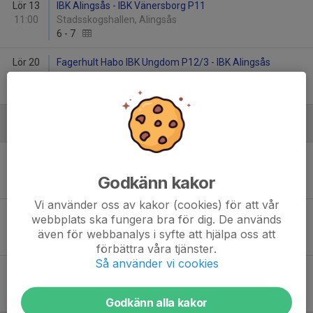
Lör 13
IBK Alingsås - IBK Vänersborg P11
11:00
Stadsskogshallen, Alingsås
6
-
7
Lör 20
Fagerhult Habo IBK Ungdom P12/3 - IBK Alingsås
14:00
Habo Sporthall A-hall
14
-
1
Januari - 2026
Lör 17
Mullsjö AIS P11 - IBK Alingsås
16:15
Nyhemshallen - Mullsjö
Godkänn kakor
21
-
2
Vi använder oss av kakor (cookies) för att vår
Lör 24
Vara IBK P2011/2012 Rosa - IBK Alingsås
webbplats ska fungera bra för dig. De används
16:00
Vara IBK Arena
även för webbanalys i syfte att hjälpa oss att
3
-
4
förbättra våra tjänster.
Så använder vi cookies
Lör 31
IBK Alingsås - IBK Lidköping P11 2
11:00
Stadsskogshallen, Alingsås
5
-
16
Godkänn alla kakor