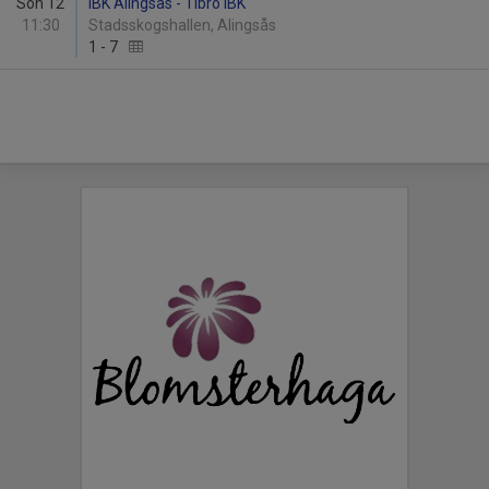
Sön 12
IBK Alingsås - Tibro IBK
11:30
Stadsskogshallen, Alingsås
1
-
7