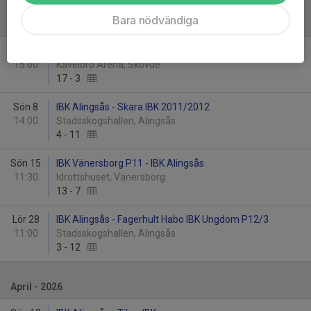
Bara nödvändiga
Mars - 2026
Sön 1
Skövde IBF P11/12 - IBK Alingsås
15:00
Kavelbro Arena, Skövde
17
-
3
Sön 8
IBK Alingsås - Skara IBK 2011/2012
14:00
Stadsskogshallen, Alingsås
4
-
11
Sön 15
IBK Vänersborg P11 - IBK Alingsås
11:30
Idrottshuset, Vänersborg
13
-
7
Lör 28
IBK Alingsås - Fagerhult Habo IBK Ungdom P12/3
11:00
Stadsskogshallen, Alingsås
3
-
12
April - 2026