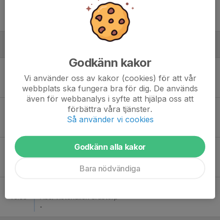
Lör 20
IBK Alingsås - Wårgårda IBK P16/17 (2)
11:30
Sporthallen, Vårgårda
-
Februari - 2026
Godkänn kakor
Sön 1
Grästorps IBK PF17 - IBK Alingsås
Vi använder oss av kakor (cookies) för att vår
14:00
Frejahallen, Falköping
webbplats ska fungera bra för dig. De används
-
även för webbanalys i syfte att hjälpa oss att
Sön 1
IBK Alingsås - Falköpings IBK PF17
förbättra våra tjänster.
15:00
Frejahallen, Falköping
Så använder vi cookies
-
Godkänn alla kakor
Lör 21
Falköpings IBK PF17 - IBK Alingsås
15:00
Åse/Vistehallen Grästorp
-
Bara nödvändiga
Lör 21
IBK Alingsås - Grästorps IBK PF17
16:00
Åse/Vistehallen Grästorp
-