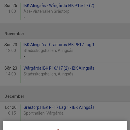
Sön 26
IBK Alingsås - Wårgårda IBK P16/17 (2)
11:00
Åse/Vistehallen Grästorp
-
November
Sön 23
IBK Alingsås - Grästorps IBK PF17 Lag 1
12:00
Stadsskogshallen, Alingsås
-
Sön 23
Wårgårda IBK P16/17 (2) - IBK Alingsås
14:00
Stadsskogshallen, Alingsås
-
December
Lör 20
Grästorps IBK PF17 Lag 1 - IBK Alingsås
10:15
Sporthallen, Vårgårda
-