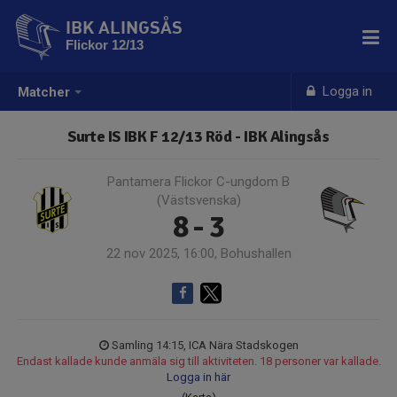
IBK ALINGSÅS
Flickor 12/13
Logga in
Matcher
Surte IS IBK F 12/13 Röd - IBK Alingsås
Pantamera Flickor C-ungdom B
(Västsvenska)
8 - 3
22 nov 2025, 16:00, Bohushallen
Samling 14:15, ICA Nära Stadskogen
Endast kallade kunde anmäla sig till aktiviteten. 18 personer var kallade.
Logga in här