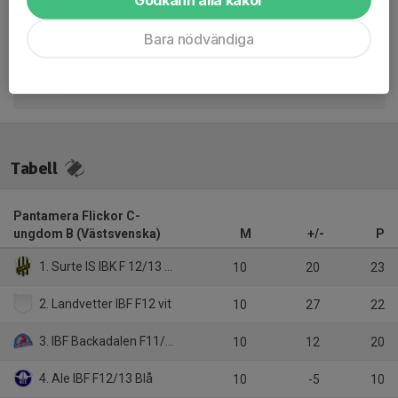
Inget referat skrivet
Bara nödvändiga
Tabell
Pantamera Flickor C-
ungdom B (Västsvenska)
M
+/-
P
1. Surte IS IBK F 12/13 Röd
10
20
23
2. Landvetter IBF F12 vit
10
27
22
3. IBF Backadalen F11/12 Röd
10
12
20
4. Ale IBF F12/13 Blå
10
-5
10