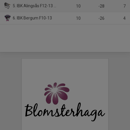
5. IBK Alingsås F12-13 Gbg
10
-28
7
6. IBK Bergum F10-13
10
-26
4