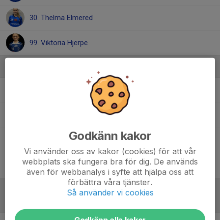
30. Thelma Elmered
99. Viktoria Hjerpe
Ledare
Fredrik Branmark
Tränare
Olle Branmark
Tränare
Godkänn kakor
Simon Hofling
Tränare
Vi använder oss av kakor (cookies) för att vår
webbplats ska fungera bra för dig. De används
Svante Hofling
Tränare
även för webbanalys i syfte att hjälpa oss att
förbättra våra tjänster.
Så använder vi cookies
Referat
Godkänn alla kakor