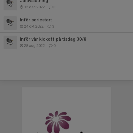
Julavslutning
12 dec 2022
3
Inför seriestart
24 okt 2022
3
Inför vår kickoff på tisdag 30/8
28 aug 2022
0