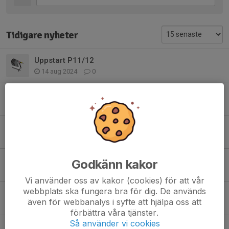
Tidigare nyheter
Uppstart P11/12
14 aug 2024
0
Bingolotter / kalendrar!!
12 dec 2023
0
Kallelse till match och ansvars-schema
17 nov 2023
0
Bingolotter / kalendrar
Godkänn kakor
1 nov 2023
0
Vi använder oss av kakor (cookies) för att vår
webbplats ska fungera bra för dig. De används
INSTÄLLD TRÄNING IKVÄLL 26/10
även för webbanalys i syfte att hjälpa oss att
26 okt 2023
0
förbättra våra tjänster.
Så använder vi cookies
Innebandy cup info