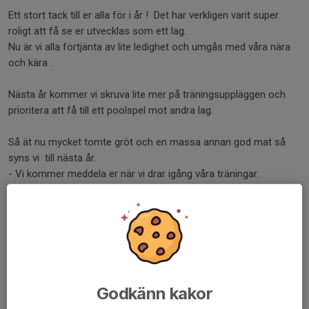
Ett stort tack till er alla för i år ! Det har verkligen varit super
roligt att få se er utvecklas som ett lag.
Nu är vi alla förtjänta av lite ledighet och umgås med våra nära
och kära .
Nästa år kommer vi skruva lite mer på träningsuppläggen och
prioritera att få till ett poolspel mot andra lag.
Så ät nu mycket tomte gröt och en massa annan god mat så
syns vi till nästa år.
- Vi kommer meddela er när vi drar igång våra träningar.
God Jul & Gott nytt år önskar vi ledare
Dela nyhet
Godkänn kakor
Kommentarer