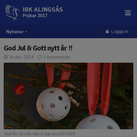
IBK ALINGSÅS
Pojkar 2017
Logga in
Nyheter
God Jul & Gott nytt år !!
16 dec 2024
1 kommentar
Tack för i år / Nu vilar vi upp oss inför 2025