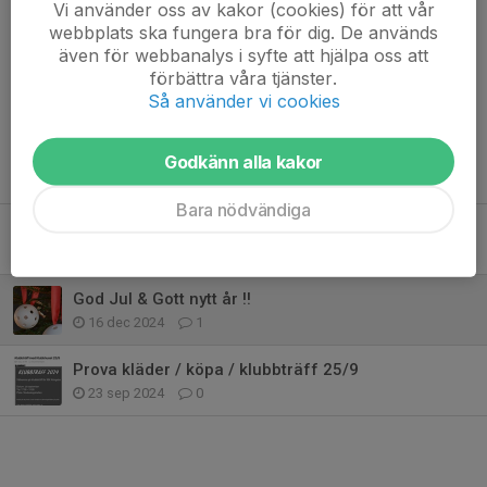
Vi använder oss av kakor (cookies) för att vår
Jonas M.
17 dec 2024
webbplats ska fungera bra för dig. De används
Tack så mycket för hösten. God jul till er med
även för webbanalys i syfte att hjälpa oss att
förbättra våra tjänster.
Så använder vi cookies
Godkänn alla kakor
Tidigare nyheter
Bara nödvändiga
Bingolotter och kalender inbetalning senast 18/12
16 dec 2025
0
God Jul & Gott nytt år !!
16 dec 2024
1
Prova kläder / köpa / klubbträff 25/9
23 sep 2024
0