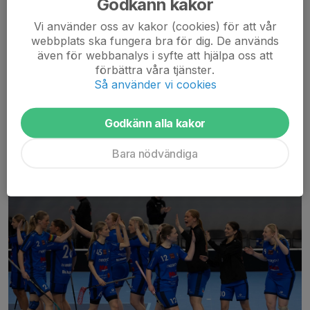
Godkänn kakor
Efter en grym kämparinsats av hela laget vinner damerna
Vi använder oss av kakor (cookies) för att vår
gårdagens match mot Linköping med 4-3 och tvingar fram en
webbplats ska fungera bra för dig. De används
tredje och avgörande match.
även för webbanalys i syfte att hjälpa oss att
Återigen STORT tack till stödet på läktaren, det betyder verkligen
förbättra våra tjänster.
så mycket!
Så använder vi cookies
Vi...
Läs mer
Godkänn alla kakor
Ikväll gäller det för våra damer!
Bara nödvändiga
29 mar, 09:30
0 kommentarer