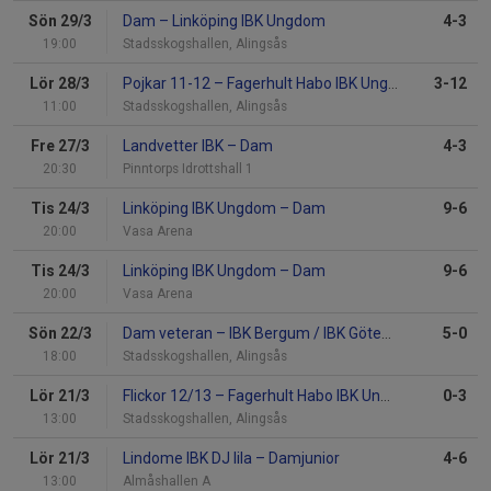
Sön 29/3
Dam
–
Linköping IBK Ungdom
4-3
19:00
Stadsskogshallen, Alingsås
Lör 28/3
Pojkar 11-12
–
Fagerhult Habo IBK Ungdom P12/3
3-12
11:00
Stadsskogshallen, Alingsås
Fre 27/3
Landvetter IBK
–
Dam
4-3
20:30
Pinntorps Idrottshall 1
Tis 24/3
Linköping IBK Ungdom
–
Dam
9-6
20:00
Vasa Arena
Tis 24/3
Linköping IBK Ungdom
–
Dam
9-6
20:00
Vasa Arena
Sön 22/3
Dam veteran
–
IBK Bergum / IBK Göteborg DV
5-0
18:00
Stadsskogshallen, Alingsås
Lör 21/3
Flickor 12/13
–
Fagerhult Habo IBK Ungdom F12-13
0-3
13:00
Stadsskogshallen, Alingsås
Lör 21/3
Lindome IBK DJ lila
–
Damjunior
4-6
13:00
Almåshallen A