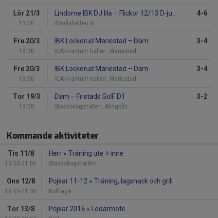
Lör 21/3
Lindome IBK DJ lila
–
Flickor 12/13 D-junior
4-6
13:00
Almåshallen A
Fre 20/3
IBK Lockerud Mariestad
–
Dam
3-4
19:30
ICA-kvantum hallen, Mariestad
Fre 20/3
IBK Lockerud Mariestad
–
Dam
3-4
19:30
ICA-kvantum hallen, Mariestad
Tor 19/3
Dam
–
Fristads GoIF D1
3-2
19:00
Stadsskogshallen, Alingsås
Kommande aktiviteter
Tis 11/8
Herr
»
Träning ute + inne
19:00-21:00
Stadsskogshallen
Ons 12/8
Pojkar 11-12
»
Träning, lagsnack och grill
19:00-21:30
Nolhaga
Tor 13/8
Pojkar 2016
»
Ledarmöte