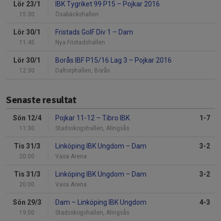
Lör 23/1
IBK Tygriket 99 P15
–
Pojkar 2016
15:30
Öxabäckshallen
Lör 30/1
Fristads GoIF Div 1
–
Dam
11:45
Nya Fristadshallen
Lör 30/1
Borås IBF P15/16 Lag 3
–
Pojkar 2016
12:30
Daltorphallen, Borås
Senaste resultat
Sön 12/4
Pojkar 11-12
–
Tibro IBK
1-7
11:30
Stadsskogshallen, Alingsås
Tis 31/3
Linköping IBK Ungdom
–
Dam
3-2
20:00
Vasa Arena
Tis 31/3
Linköping IBK Ungdom
–
Dam
3-2
20:00
Vasa Arena
Sön 29/3
Dam
–
Linköping IBK Ungdom
4-3
19:00
Stadsskogshallen, Alingsås