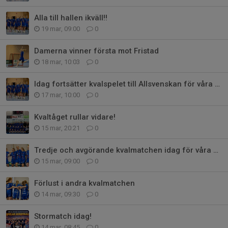
Alla till hallen ikväll!!
19 mar, 09:00
0
Damerna vinner första mot Fristad
18 mar, 10:03
0
Idag fortsätter kvalspelet till Allsvenskan för våra damer
17 mar, 10:00
0
Kvaltåget rullar vidare!
15 mar, 20:21
0
Tredje och avgörande kvalmatchen idag för våra damer
15 mar, 09:00
0
Förlust i andra kvalmatchen
14 mar, 09:30
0
Stormatch idag!
14 mar, 08:45
0