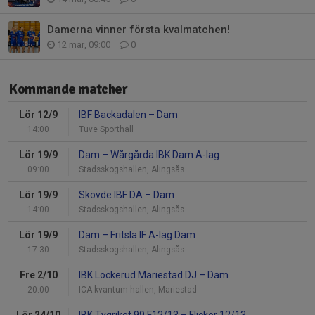
Damerna vinner första kvalmatchen!
12 mar, 09:00
0
Kommande matcher
Lör 12/9
IBF Backadalen
–
Dam
14:00
Tuve Sporthall
Lör 19/9
Dam
–
Wårgårda IBK Dam A-lag
09:00
Stadsskogshallen, Alingsås
Lör 19/9
Skövde IBF DA
–
Dam
14:00
Stadsskogshallen, Alingsås
Lör 19/9
Dam
–
Fritsla IF A-lag Dam
17:30
Stadsskogshallen, Alingsås
Fre 2/10
IBK Lockerud Mariestad DJ
–
Dam
20:00
ICA-kvantum hallen, Mariestad