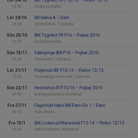
Lör 24/10
IBK Tygriket 99 F12/13
–
Flickor 12/13
13:30
Öxabäckshallen
Lör 24/10
BK Halna A
–
Dam
18:00
Idrottshallen, Töreboda
Sön 25/10
IBK Tygriket 99 P16
–
Pojkar 2016
12:30
Öxabäckshallen
Sön 15/11
Falköpings IBK P16
–
Pojkar 2016
10:00
Frejahallen, Falköping
Lör 21/11
Fröjereds IBF F13-15
–
Flickor 12/13
13:30
Rosenbergs Idrottshall, Tidaholm
Sön 22/11
Hestrafors IF P15/16
–
Pojkar 2016
09:00
Bollebygdskolans Idrottshall
Fre 27/11
Fagerhult Habo IBK Dam Div 1
–
Dam
20:00
Habo Arena
Fre 15/1
IBK Lockerud Mariestad F12-14
–
Flickor 12/13
20:00
UW-Elasthallen, Mariestad