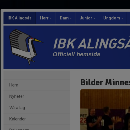
IBK Alingsås
Herr
Dam
Junior
Ungdom
IBK ALINGS
Officiell hemsida
Bilder Minne
Hem
Nyheter
Våra lag
Kalender