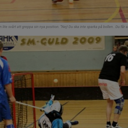
n lite svårt att greppa sin nya position. ”Nej! Du ska inte sparka på bollen.. Du få