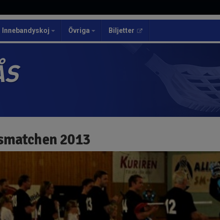
Innebandyskoj
Övriga
Biljetter
ÅS
smatchen 2013