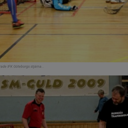
ade IFK Göteborgs stjärna...