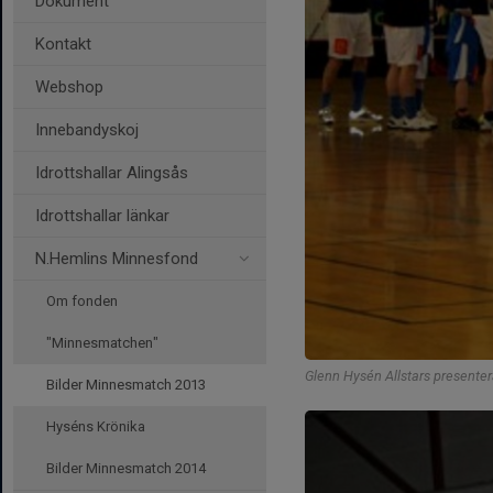
Dokument
Kontakt
Webshop
Innebandyskoj
Idrottshallar Alingsås
Idrottshallar länkar
N.Hemlins Minnesfond
Om fonden
"Minnesmatchen"
Glenn Hysén Allstars presenter
Bilder Minnesmatch 2013
Hyséns Krönika
Bilder Minnesmatch 2014