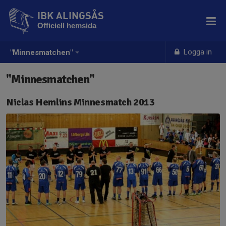
IBK ALINGSÅS
Officiell hemsida
Logga in
"Minnesmatchen"
"Minnesmatchen"
Niclas Hemlins Minnesmatch 2013