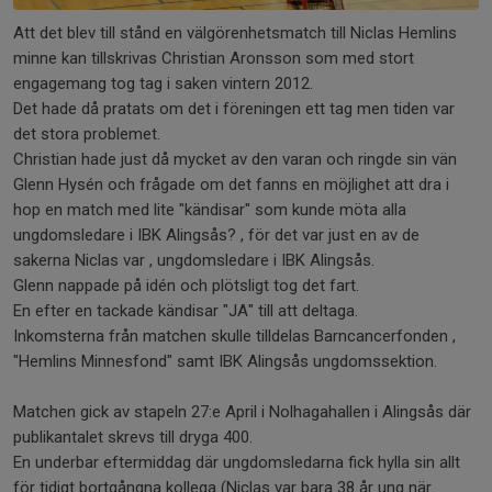
Att det blev till stånd en välgörenhetsmatch till Niclas Hemlins
minne kan tillskrivas Christian Aronsson som med stort
engagemang tog tag i saken vintern 2012.
Det hade då pratats om det i föreningen ett tag men tiden var
det stora problemet.
Christian hade just då mycket av den varan och ringde sin vän
Glenn Hysén och frågade om det fanns en möjlighet att dra i
hop en match med lite "kändisar" som kunde möta alla
ungdomsledare i IBK Alingsås? , för det var just en av de
sakerna Niclas var , ungdomsledare i IBK Alingsås.
Glenn nappade på idén och plötsligt tog det fart.
En efter en tackade kändisar "JA" till att deltaga.
Inkomsterna från matchen skulle tilldelas Barncancerfonden ,
"Hemlins Minnesfond" samt IBK Alingsås ungdomssektion.
Matchen gick av stapeln 27:e April i Nolhagahallen i Alingsås där
publikantalet skrevs till dryga 400.
En underbar eftermiddag där ungdomsledarna fick hylla sin allt
för tidigt bortgångna kollega (Niclas var bara 38 år ung när