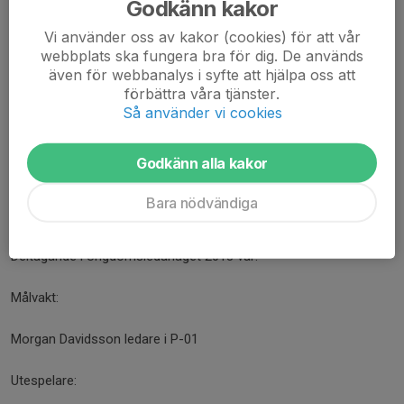
Godkänn kakor
Utespelare:
Vi använder oss av kakor (cookies) för att vår
Mikael "Nisse" Nilsson
webbplats ska fungera bra för dig. De används
Johnny "Bråttom" Ekström
även för webbanalys i syfte att hjälpa oss att
Fredrik "Mr Gais" Lundgren
förbättra våra tjänster.
Glenn Hysén
Så använder vi cookies
Alexander Hysén
Jesper Konradsson
Godkänn alla kakor
Stefan Odelberg
Jörgen Mörnbäck
Bara nödvändiga
Louise Karlsson
Deltagande i Ungdomsledarlaget 2013 var:
Målvakt:
Morgan Davidsson ledare i P-01
Utespelare: