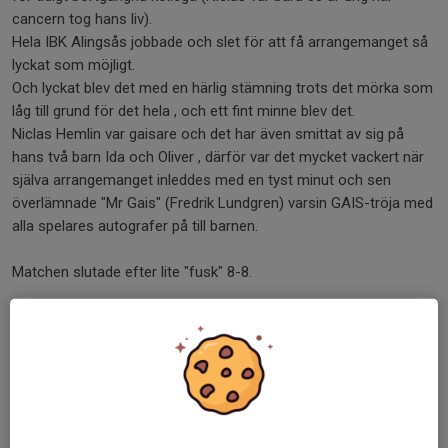
cancern tog hans liv).
Hela IBK Alingsås jobbade och slet för att få arrangemanget så
lyckat som möjligt.
Och lyckat blev det med en härlig stämning trots det mörka som
låg till grund för det hela , och ett fint minne blev det.
Niclas Hemlin var gaisare och det har även smittat av sig på
hans två barn Ida och Oliver , därför var det mycket vackert när
själva arrangemanget inleddes med en tyst minut och sen
överlämnade "Mr Gais" (Fredrik Lundgren) varsin GAIS-tröja med
alla spelares autografer på till barnen.
Matchen slutade efter lite "fusk" 8-8.
Deltagande i Glenn Hysén All Stars 2013 var:
Målvakt:
Tobias Hysén