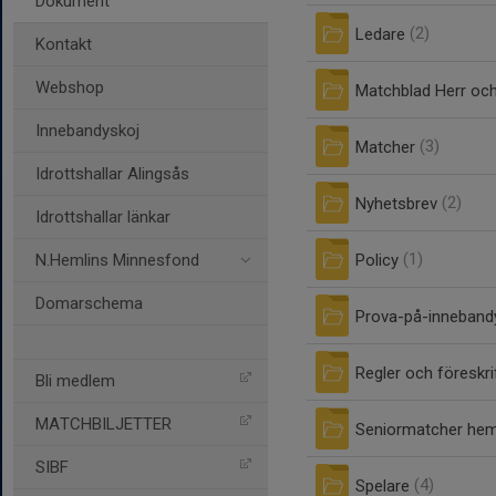
Dokument
Ledare
(2)
Kontakt
Webshop
Matchblad Herr oc
Innebandyskoj
Matcher
(3)
Idrottshallar Alingsås
Nyhetsbrev
(2)
Idrottshallar länkar
Policy
(1)
N.Hemlins Minnesfond
Domarschema
Prova-på-inneband
Regler och föreskri
Bli medlem
MATCHBILJETTER
Seniormatcher h
SIBF
Spelare
(4)