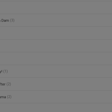
h Dam
(3)
y!
(1)
fter
(2)
emma
(2)