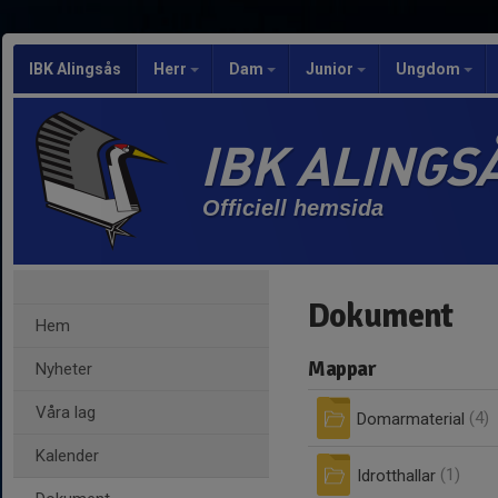
IBK Alingsås
Herr
Dam
Junior
Ungdom
IBK ALINGS
Officiell hemsida
Dokument
Hem
Mappar
Nyheter
Våra lag
Domarmaterial
(4)
Kalender
Idrotthallar
(1)