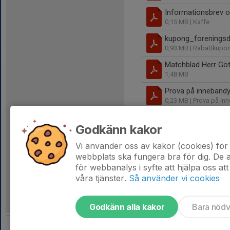
Informationsbrev o
0,15 MB
| Kaffe
kupong_foreningsd
0,93 MB
| Rabattkupo
Matchblad Herr Gö
1,48 MB
Prova på innebandy
0,23 MB
| Prova på in
Träningstider 2018
Godkänn kakor
0,17 MB
| Träningssc
Västergötlands TF 
Vi använder oss av kakor (cookies) för 
0,18 MB
webbplats ska fungera bra för dig. De
för webbanalys i syfte att hjälpa oss att
våra tjänster.
Så använder vi cookies
Godkänn alla kakor
Bara nöd