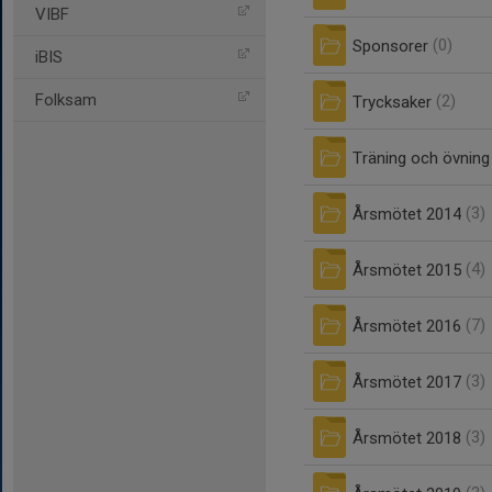
VIBF
Sponsorer
(0)
iBIS
Folksam
Trycksaker
(2)
Träning och övning
Årsmötet 2014
(3)
Årsmötet 2015
(4)
Årsmötet 2016
(7)
Årsmötet 2017
(3)
Årsmötet 2018
(3)