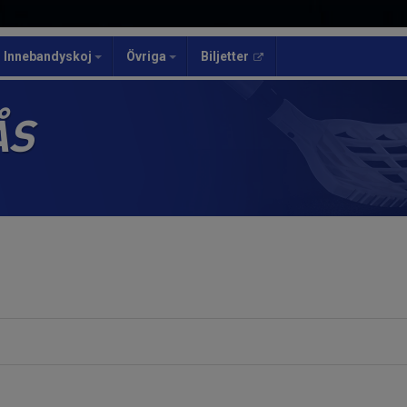
Innebandyskoj
Övriga
Biljetter
ÅS