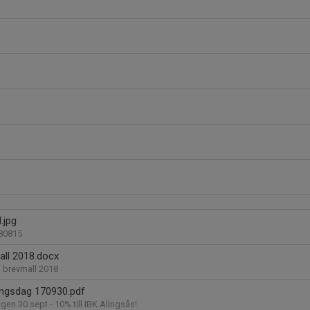
.jpg
180815
all 2018.docx
s brevmall 2018
ingsdag 170930.pdf
gen 30 sept - 10% till IBK Alingsås!