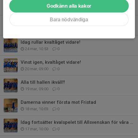
Ikväll gäller det för våra damer!
Godkänn alla kakor
29 mar, 09:30
0
Bara nödvändiga
Förlust för damerna i första matchen mot Linköping
25 mar, 15:22
0
Idag rullar kvaltåget vidare!
24 mar, 10:53
0
Vinst igen, kvaltåget vidare!
20 mar, 09:00
0
Alla till hallen ikväll!!
19 mar, 09:00
0
Damerna vinner första mot Fristad
18 mar, 10:03
0
Idag fortsätter kvalspelet till Allsvenskan för våra damer
17 mar, 10:00
0