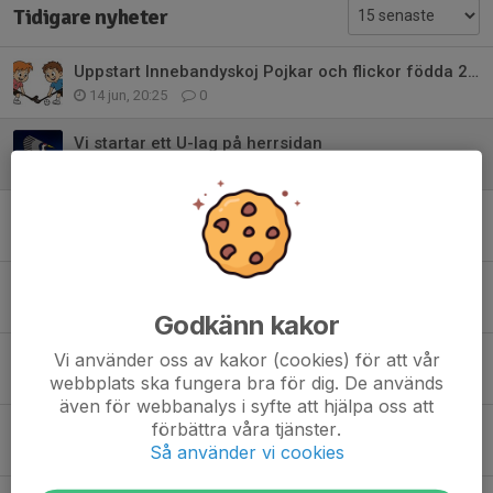
Tidigare nyheter
Uppstart Innebandyskoj Pojkar och flickor födda 2020
14 jun, 20:25
0
Vi startar ett U-lag på herrsidan
28 maj, 11:15
0
Anmälan till årets sommarskola är nu öppen!
23 apr, 14:15
0
Där tog det stopp
1 apr, 18:52
0
Godkänn kakor
Ikväll ska det avgöras!
Vi använder oss av kakor (cookies) för att vår
webbplats ska fungera bra för dig. De används
31 mar, 11:15
0
även för webbanalys i syfte att hjälpa oss att
förbättra våra tjänster.
Vinst i måstematchen mot Linköping!
Så använder vi cookies
30 mar, 09:00
0